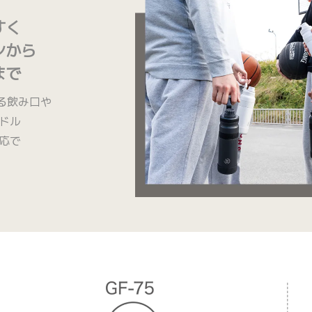
すく
ンから
まで
きる飲み口や
ドル
応で