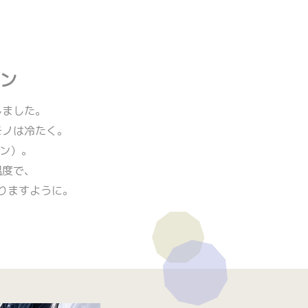
ン
しました。
モノは冷たく。
ーン）。
温度で、
りますように。