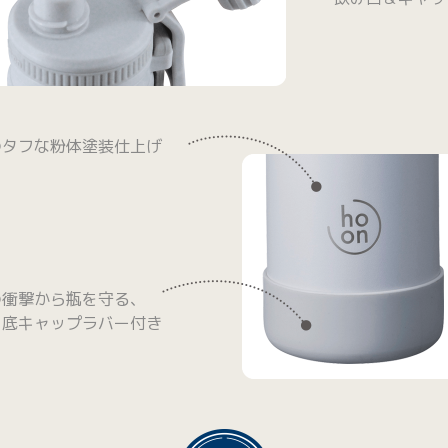
●タフな粉体塗装
仕上げ
●衝撃から瓶を守る、
底キャップラバー付き